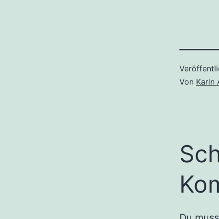
Veröffentl
Von
Karin
Sch
Ko
Du mus