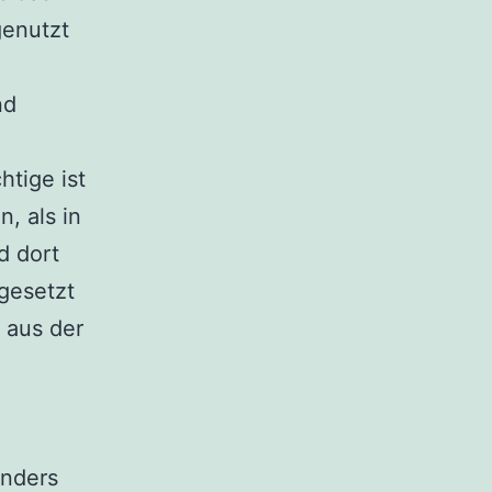
genutzt
nd
htige ist
, als in
d dort
gesetzt
h aus der
anders