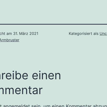
icht am
31. März 2021
Kategorisiert als
Unc
 Armbruster
reibe einen
mmentar
st
angemeldet
sein, um einen Kommentar abzug