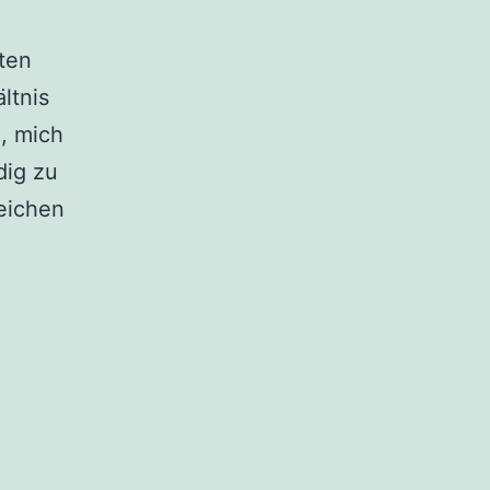
tten
ltnis
, mich
dig zu
eichen