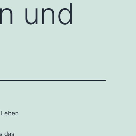
n und
m Leben
s das