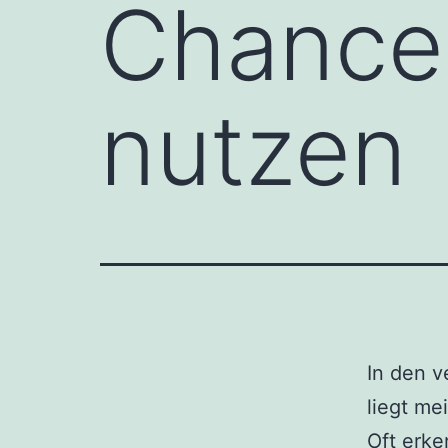
Chance
nutzen
In den v
liegt me
Oft erke