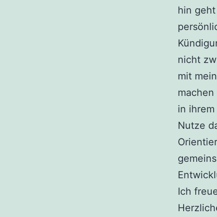
hin geht
persönli
Kündigun
nicht zw
mit mei
machen 
in ihrem
Nutze da
Orientie
gemeins
Entwickl
Ich freu
Herzlich