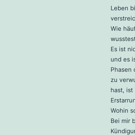
Leben bi
verstrei
Wie häu
wusstest
Es ist n
und es i
Phasen d
zu verwu
hast, ist
Erstarru
Wohin so
Bei mir 
Kündigu